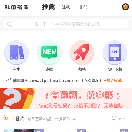
推薦
連載
熱門
完本
連載
熱榜
APP下載
韩国漫画：www.lpsdimataram.com (永久网址)
+加入收藏
每日
發佈
今日更新
22
話，一周新作
4
本
More
18+
18+
18+