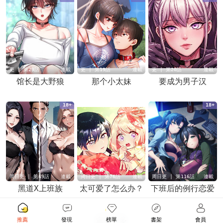
更 | 第29話
連載
更 | 第19話
連載
更 | 第20話
連載
馆长是大野狼
那个小太妹
要成为男子汉
18+
18+
周日更 | 第69話
連載
周日更 | 第76話
連載
周日更 | 第116話
連載
黑道X上班族
太可爱了怎么办？
下班后的例行恋爱
查看更多
推薦
發現
榜單
書架
會員